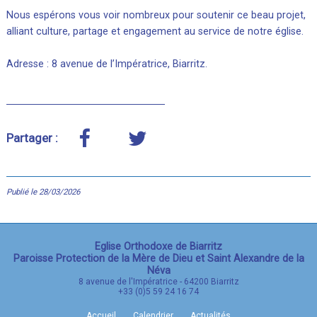
Nous espérons vous voir nombreux pour soutenir ce beau projet,
alliant culture, partage et engagement au service de notre église.
Adresse : 8 avenue de l’Impératrice, Biarritz.
Partager :
Publié le 28/03/2026
Eglise Orthodoxe de Biarritz
Paroisse Protection de la Mère de Dieu et Saint Alexandre de la
Néva
8 avenue de l'Impératrice
-
64200
Biarritz
+33 (0)5 59 24 16 74
Accueil
Calendrier
Actualités