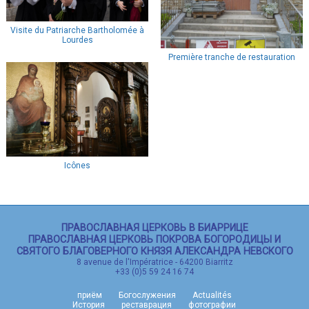
ФОТОГРАФИИ
КОНТАСТ
Visite du Patriarche Bartholomée à
Lourdes
Première tranche de restauration
Icônes
ПРАВОСЛАВНАЯ ЦЕРКОВЬ В БИАРРИЦЕ
ПРАВОСЛАВНАЯ ЦЕРКОВЬ ПОКРОВА БОГОРОДИЦЫ И
СВЯТОГО БЛАГОВЕРНОГО КНЯЗЯ АЛЕКСАНДРА НЕВСКОГО
8 avenue de l'Impératrice
-
64200
Biarritz
+33 (0)5 59 24 16 74
приём
Богослужения
Actualités
История
реставрация
фотографии